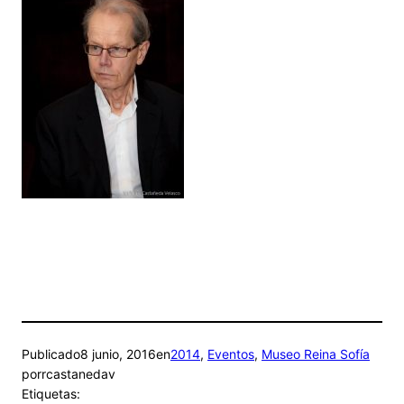
Publicado
8 junio, 2016
en
2014
, 
Eventos
, 
Museo Reina Sofía
por
rcastanedav
Etiquetas: