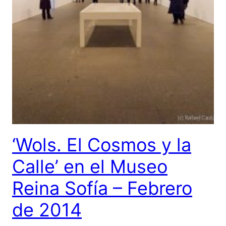
‘Wols. El Cosmos y la
Calle’ en el Museo
Reina Sofía – Febrero
de 2014