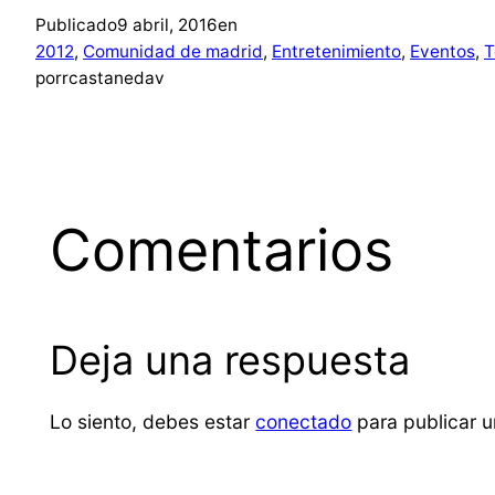
Publicado
9 abril, 2016
en
2012
, 
Comunidad de madrid
, 
Entretenimiento
, 
Eventos
, 
T
por
rcastanedav
Comentarios
Deja una respuesta
Lo siento, debes estar
conectado
para publicar u