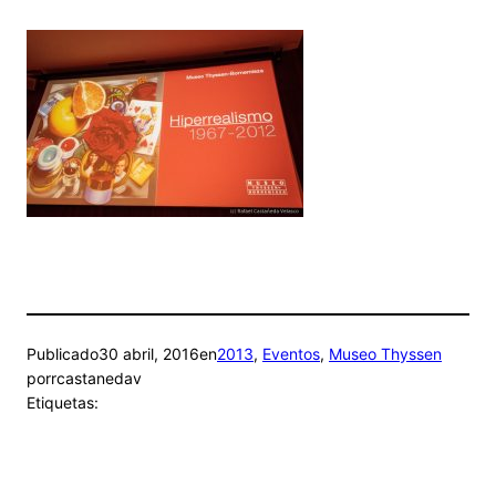
Publicado
30 abril, 2016
en
2013
, 
Eventos
, 
Museo Thyssen
por
rcastanedav
Etiquetas: